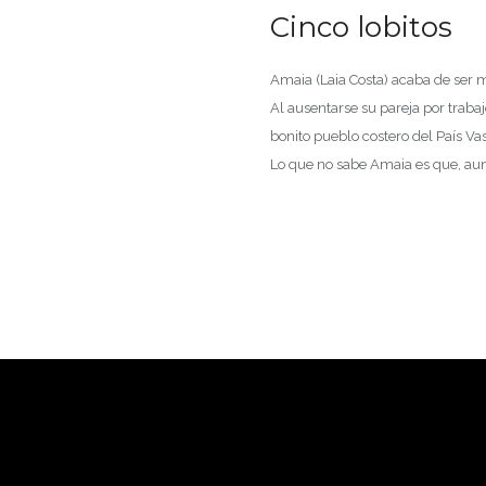
Cinco lobitos
Amaia (Laia Costa) acaba de ser 
Al ausentarse su pareja por traba
bonito pueblo costero del País Vas
Lo que no sabe Amaia es que, aun