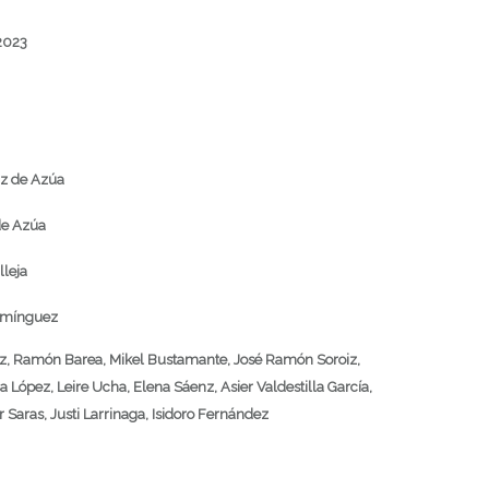
2023
z de Azúa
de Azúa
leja
Domínguez
z,
Ramón Barea,
Mikel Bustamante,
José Ramón Soroiz,
a López,
Leire Ucha,
Elena Sáenz,
Asier Valdestilla García,
r Saras,
Justi Larrinaga,
Isidoro Fernández